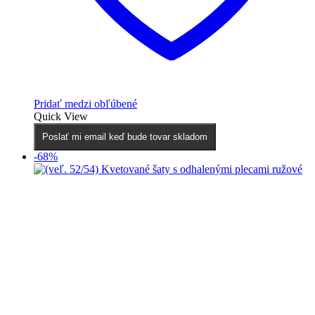
Pridať medzi obľúbené
Quick View
Poslať mi email keď bude tovar skladom
-68%