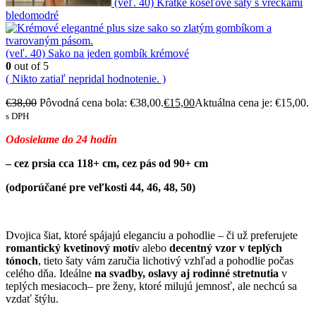
(veľ. 40) Krátke košeľové šaty s vreckami
bledomodré
(veľ. 40) Sako na jeden gombík krémové
0
out of 5
( Nikto zatiaľ nepridal hodnotenie. )
€
38,00
Pôvodná cena bola: €38,00.
€
15,00
Aktuálna cena je: €15,00.
s DPH
Odosielame do 24 hodín
– cez prsia cca 118+ cm, cez pás od 90+ cm
(odporúčané pre veľkosti 44, 46, 48, 50)
Dvojica šiat, ktoré spájajú eleganciu a pohodlie – či už preferujete
romantický kvetinový motí
v alebo
decentný vzor v teplých
tónoch
, tieto šaty vám zaručia lichotivý vzhľad a pohodlie počas
celého dňa. Ideálne
na svadby, oslavy aj rodinné stretnutia
v
teplých mesiacoch– pre ženy, ktoré milujú jemnosť, ale nechcú sa
vzdať štýlu.