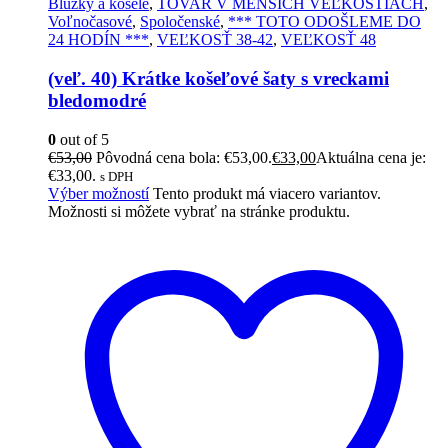
Blúzky a košele
,
TOVAR V MENŠÍCH VEĽKOSTIACH
,
Voľnočasové
,
Spoločenské
,
*** TOTO ODOŠLEME DO
24 HODÍN ***
,
VEĽKOSŤ 38-42
,
VEĽKOSŤ 48
(veľ. 40) Krátke košeľové šaty s vreckami
bledomodré
0
out of 5
€
53,00
Pôvodná cena bola: €53,00.
€
33,00
Aktuálna cena je:
€33,00.
s DPH
Výber možností
Tento produkt má viacero variantov.
Možnosti si môžete vybrať na stránke produktu.