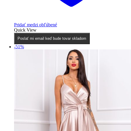
Pridať medzi obľúbené
Quick View
Poslať mi email keď bude tovar skladom
-51%