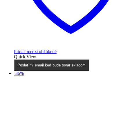
Pridať medzi obľúbené
Quick View
Poslať mi email keď bude tovar skladom
-36%