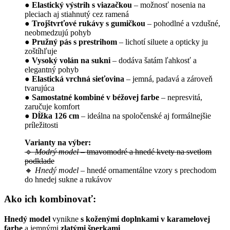
●
Elastický výstrih s viazačkou
– možnosť nosenia na
pleciach aj stiahnutý cez ramená
●
Trojštvrťové rukávy s gumičkou
– pohodlné a vzdušné,
neobmedzujú pohyb
●
Pružný pás s prestrihom
– lichotí siluete a opticky ju
zoštíhľuje
●
Vysoký volán na sukni
– dodáva šatám ľahkosť a
elegantný pohyb
●
Elastická vrchná sieťovina
– jemná, padavá a zároveň
tvarujúca
●
Samostatné kombiné v béžovej farbe
– nepresvitá,
zaručuje komfort
●
Dĺžka 126 cm
– ideálna na spoločenské aj formálnejšie
príležitosti
Varianty na výber:
🔹
Modrý model
– tmavomodré a hnedé kvety na svetlom
podklade
🔸
Hnedý model
– hnedé ornamentálne vzory s prechodom
do hnedej sukne a rukávov
Ako ich kombinovať:
Hnedý model
vynikne
s koženými doplnkami v karamelovej
farbe
a jemnými
zlatými šperkami
.