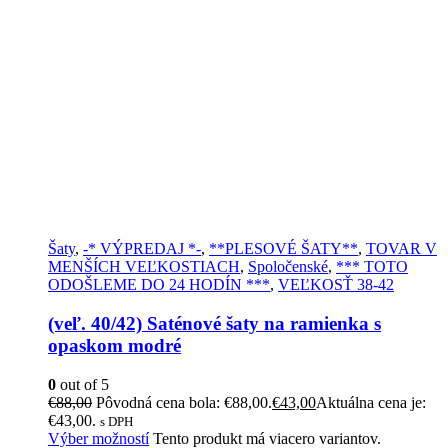
Šaty
,
-* VÝPREDAJ *-
,
**PLESOVÉ ŠATY**
,
TOVAR V
MENŠÍCH VEĽKOSTIACH
,
Spoločenské
,
*** TOTO
ODOŠLEME DO 24 HODÍN ***
,
VEĽKOSŤ 38-42
(veľ. 40/42) Saténové šaty na ramienka s
opaskom modré
0
out of 5
€
88,00
Pôvodná cena bola: €88,00.
€
43,00
Aktuálna cena je:
€43,00.
s DPH
Výber možností
Tento produkt má viacero variantov.