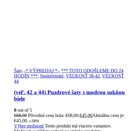
Šaty
,
-* VÝPREDAJ *-
,
*** TOTO ODOŠLEME DO 24
HODÍN ***
,
Spoločenské
,
VEĽKOSŤ 38-42
,
VEĽKOSŤ
44
(veľ. 42 a 44) Puzdrové šaty s modrou sukňou
biele
0
out of 5
€
68,00
Pôvodná cena bola: €68,00.
€
45,00
Aktuálna cena je:
€45,00.
s DPH
Výber možností
Tento produkt má viacero variantov.