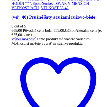
HODÍN ***
,
Spoločenské
,
TOVAR V MENŠÍCH
VEĽKOSTIACH
,
VEĽKOSŤ 38-42
(veľ. 40) Pružné šaty s ružami ružovo-biele
0
out of 5
€
55,00
Pôvodná cena bola: €55,00.
€
35,00
Aktuálna cena je:
€35,00.
s DPH
Výber možností
Tento produkt má viacero variantov.
Možnosti si môžete vybrať na stránke produktu.