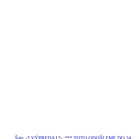
Šaty
,
-* VÝPREDAJ *-
,
*** TOTO ODOŠLEME DO 24