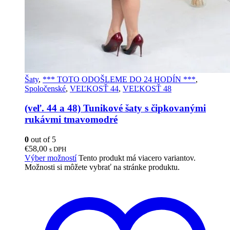
Šaty
,
*** TOTO ODOŠLEME DO 24 HODÍN ***
,
Spoločenské
,
VEĽKOSŤ 44
,
VEĽKOSŤ 48
(veľ. 44 a 48) Tunikové šaty s čipkovanými
rukávmi tmavomodré
0
out of 5
€
58,00
s DPH
Výber možností
Tento produkt má viacero variantov.
Možnosti si môžete vybrať na stránke produktu.