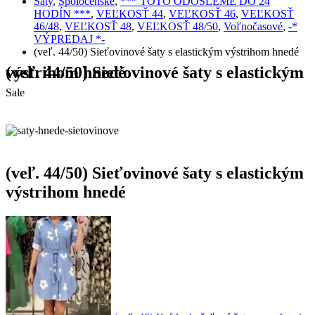
Šaty
,
Spoločenské
,
*** TOTO ODOŠLEME DO 24
HODÍN ***
,
VEĽKOSŤ 44
,
VEĽKOSŤ 46
,
VEĽKOSŤ
46/48
,
VEĽKOSŤ 48
,
VEĽKOSŤ 48/50
,
Voľnočasové
,
-*
VÝPREDAJ *-
(veľ. 44/50) Sieťovinové šaty s elastickým výstrihom hnedé
(veľ. 44/50) Sieťovinové šaty s elastickým výstrihom hnedé
Sale
(veľ. 44/50) Sieťovinové šaty s elastickým
výstrihom hnedé