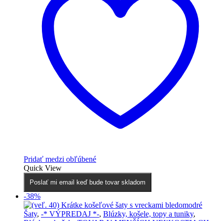
Pridať medzi obľúbené
Quick View
Poslať mi email keď bude tovar skladom
-38%
Šaty
,
-* VÝPREDAJ *-
,
Blúzky, košele, topy a tuniky
,