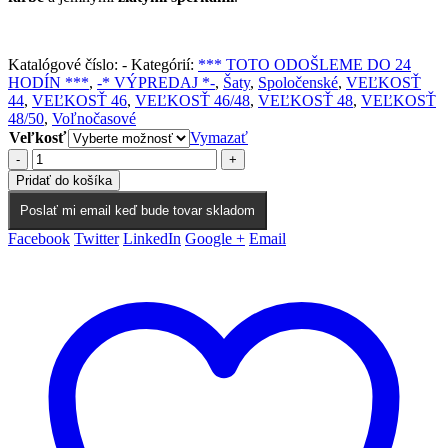
Katalógové číslo:
-
Kategórií:
*** TOTO ODOŠLEME DO 24
HODÍN ***
,
-* VÝPREDAJ *-
,
Šaty
,
Spoločenské
,
VEĽKOSŤ
44
,
VEĽKOSŤ 46
,
VEĽKOSŤ 46/48
,
VEĽKOSŤ 48
,
VEĽKOSŤ
48/50
,
Voľnočasové
Veľkosť
Vymazať
-
+
Pridať do košíka
Poslať mi email keď bude tovar skladom
Facebook
Twitter
LinkedIn
Google +
Email