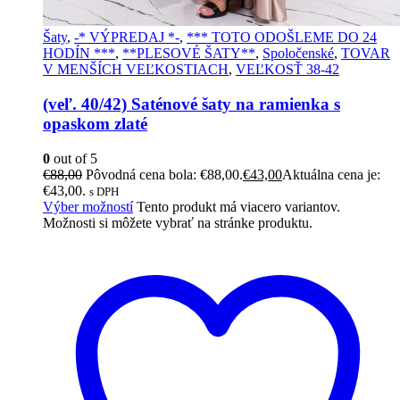
Šaty
,
-* VÝPREDAJ *-
,
*** TOTO ODOŠLEME DO 24
HODÍN ***
,
**PLESOVÉ ŠATY**
,
Spoločenské
,
TOVAR
V MENŠÍCH VEĽKOSTIACH
,
VEĽKOSŤ 38-42
(veľ. 40/42) Saténové šaty na ramienka s
opaskom zlaté
0
out of 5
€
88,00
Pôvodná cena bola: €88,00.
€
43,00
Aktuálna cena je:
€43,00.
s DPH
Výber možností
Tento produkt má viacero variantov.
Možnosti si môžete vybrať na stránke produktu.