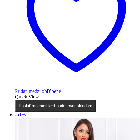
Pridať medzi obľúbené
Quick View
Poslať mi email keď bude tovar skladom
-51%