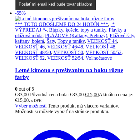
Poslať mi email keď bude tovar skladom
-55%
*** TOTO ODOŠLEME DO 24 HODÍN ***
,
-*
VÝPREDAJ *-
,
Blúzky, košele, topy a tuniky
,
Plavky a
plážová móda
,
PLÁŽOVÉ (Kaftany, Prehozy)
,
Plážové šaty,
kaftany, bolerá
,
Šaty
,
Topy a tuniky
,
VEĽKOSŤ 44
,
VEĽKOSŤ 46
,
VEĽKOSŤ 46/48
,
VEĽKOSŤ 48
,
VEĽKOSŤ 48/50
,
VEĽKOSŤ 50
,
VEĽKOSŤ 50/52
,
VEĽKOSŤ 52
,
VEĽKOSŤ 52/54
,
Voľnočasové
Letné kimono s prešívaním na boku rôzne
farby
0
out of 5
€
33,00
Pôvodná cena bola: €33,00.
€
15,00
Aktuálna cena je:
€15,00.
s DPH
Výber možností
Tento produkt má viacero variantov.
Možnosti si môžete vybrať na stránke produktu.