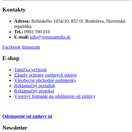
Kontakty
Adresa:
Belinského 1054/10, 851 01 Bratislava, Slovenská
republika
Tel.:
0903 590 016
E-mail:
info@venusamoda.sk
Facebook
Instagram
E-shop
Tabuľka veľkostí
Zásady ochrany osobných údajov
Všeobecné obchodné podmienky
Reklamačný poriadok
Reklamačný protokol
Vzorový formulár na odstúpenie od zmluvy
Odstúpenie od zmluvy tu
Newsletter