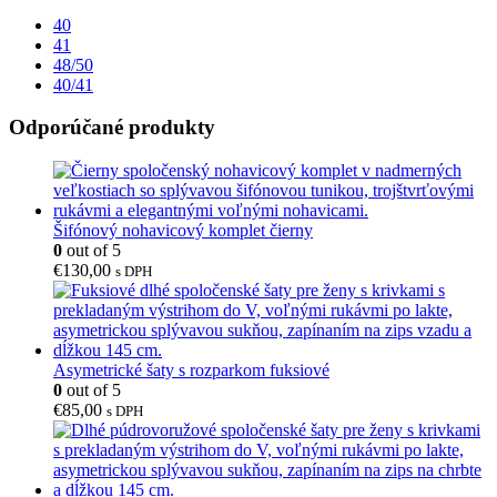
40
41
48/50
40/41
Odporúčané produkty
Šifónový nohavicový komplet čierny
0
out of 5
€
130,00
s DPH
Asymetrické šaty s rozparkom fuksiové
0
out of 5
€
85,00
s DPH