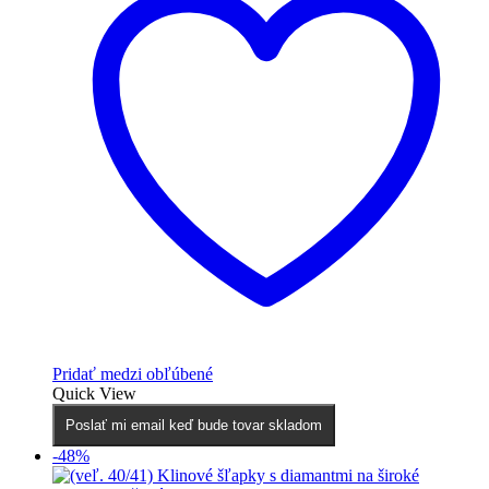
Pridať medzi obľúbené
Quick View
Poslať mi email keď bude tovar skladom
-48%