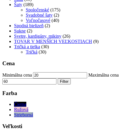
Šaty
(189)
Spoločenské
(175)
Svadobné šaty
(2)
Voľnočasové
(40)
Spodná bielizeň
(2)
Sukne
(2)
Svetre, kardigány, mikiny
(26)
TOVAR V MENŠÍCH VEĽKOSTIACH
(9)
Tričká a tielka
(30)
Tričká
(30)
Cena
Minimálna cena
Maximálna cena
Filter
Farba
Čierna
Ružová
Strieborná
Veľkosti