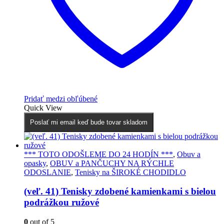
Pridať medzi obľúbené
Quick View
Poslať mi email keď bude tovar skladom
*** TOTO ODOŠLEME DO 24 HODÍN ***
,
Obuv a
opasky
,
OBUV a PANČUCHY NA RÝCHLE
ODOSLANIE
,
Tenisky na ŠIROKÉ CHODIDLO
(veľ. 41) Tenisky zdobené kamienkami s bielou
podrážkou ružové
0
out of 5