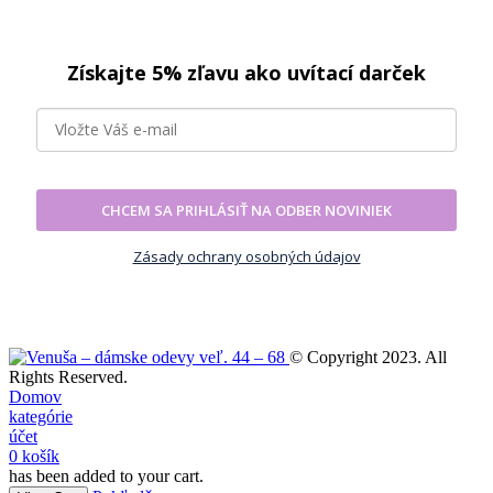
Získajte 5% zľavu ako uvítací darček
CHCEM SA PRIHLÁSIŤ NA ODBER NOVINIEK
Zásady ochrany osobných údajov
© Copyright 2023. All
Rights Reserved.
Domov
kategórie
účet
0
košík
has been added to your cart.