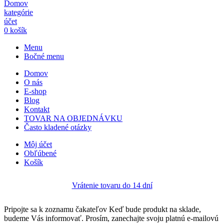
Domov
kategórie
účet
0
košík
Menu
Bočné menu
Domov
O nás
E-shop
Blog
Kontakt
TOVAR NA OBJEDNÁVKU
Často kladené otázky
Môj účet
Obľúbené
Košík
Vrátenie tovaru do 14 dní
Pripojte sa k zoznamu čakateľov
Keď bude produkt na sklade,
budeme Vás informovať. Prosím, zanechajte svoju platnú e-mailovú