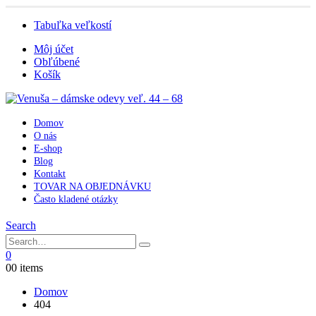
Tabuľka veľkostí
Môj účet
Obľúbené
Košík
Domov
O nás
E-shop
Blog
Kontakt
TOVAR NA OBJEDNÁVKU
Často kladené otázky
Search
0
0
0 items
Domov
404