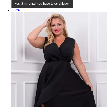
Poslať mi email keď bude tovar skladom
-27%