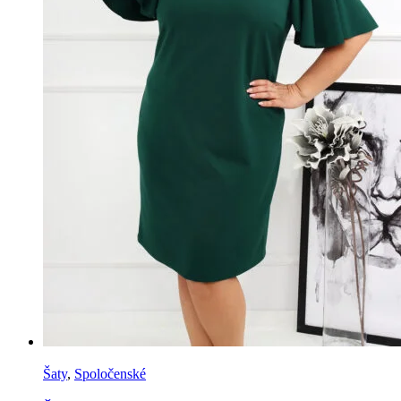
Šaty
,
Spoločenské