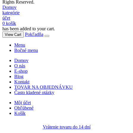
Rights Reserved.
Domov
kategórie
účet
0
košík
has been added to your cart.
Pokľadňa
View Cart
Menu
Bočné menu
Domov
O nás
E-shop
Blog
Kontakt
TOVAR NA OBJEDNÁVKU
Často kladené otázky
Môj účet
Obľúbené
Košík
Vrátenie tovaru do 14 dní