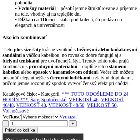
pohodlia
•
Vzdušný materiál
– pôsobí jemne štruktúrovane a príjemne
na tele, vhodný aj na teplejšie dni
•
Dĺžka cca 116 cm
– siaha pod kolená, čo pridáva na
elegancii a univerzálnosti
Ako ich kombinovať
Tieto
plus size šaty
krásne vyniknú s
béžovými alebo koňakovými
sandálmi
a väčšou kabelkou, no rovnako dobre fungujú aj s
bielymi teniskami
pre uvoľnenejší štýl. Trendy tohto roka prajú
kombinácii s
prírodnými materiálmi
– doplňte ich o
slamenú
kabelku
alebo
opasok v karamelovom odtieni
. Večer ich môžete
posunúť elegantnejšie s
čiernymi lodičkami
a zlatými doplnkami,
pričom jemne rozopnutý spodok vytvorí ženský efekt pri chôdzi.
Katalógové číslo:
-
Kategórií:
*** TOTO ODOŠLEME DO 24
HODÍN ***
,
Šaty
,
Spoločenské
,
VEĽKOSŤ 46
,
VEĽKOSŤ
46/48
,
VEĽKOSŤ 48
,
VEĽKOSŤ 48/50
,
VEĽKOSŤ 50
,
Voľnočasové
Veľkosť
Vymazať
-
+
Pridať do košíka
Poslať mi email keď bude tovar skladom