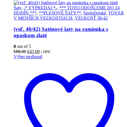
Šaty
,
-* VÝPREDAJ *-
,
*** TOTO ODOŠLEME DO 24
HODÍN ***
,
**PLESOVÉ ŠATY**
,
Spoločenské
,
TOVAR
V MENŠÍCH VEĽKOSTIACH
,
VEĽKOSŤ 38-42
(veľ. 40/42) Saténové šaty na ramienka s
opaskom zlaté
0
out of 5
Pôvodná
Aktuálna
€
88,00
€
43,00
s DPH
cena
cena
Tento
Výber možností
bola:
je:
produkt
€88,00.
€43,00.
má
viacero
variantov.
Možnosti
si
môžete
vybrať
na
stránke
produktu.