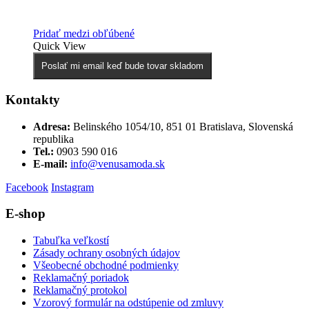
Pridať medzi obľúbené
Quick View
Poslať mi email keď bude tovar skladom
Kontakty
Adresa:
Belinského 1054/10, 851 01 Bratislava, Slovenská
republika
Tel.:
0903 590 016
E-mail:
info@venusamoda.sk
Facebook
Instagram
E-shop
Tabuľka veľkostí
Zásady ochrany osobných údajov
Všeobecné obchodné podmienky
Reklamačný poriadok
Reklamačný protokol
Vzorový formulár na odstúpenie od zmluvy