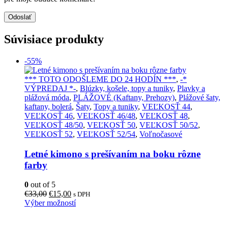
Súvisiace produkty
-55%
*** TOTO ODOŠLEME DO 24 HODÍN ***
,
-*
VÝPREDAJ *-
,
Blúzky, košele, topy a tuniky
,
Plavky a
plážová móda
,
PLÁŽOVÉ (Kaftany, Prehozy)
,
Plážové šaty,
kaftany, bolerá
,
Šaty
,
Topy a tuniky
,
VEĽKOSŤ 44
,
VEĽKOSŤ 46
,
VEĽKOSŤ 46/48
,
VEĽKOSŤ 48
,
VEĽKOSŤ 48/50
,
VEĽKOSŤ 50
,
VEĽKOSŤ 50/52
,
VEĽKOSŤ 52
,
VEĽKOSŤ 52/54
,
Voľnočasové
Letné kimono s prešívaním na boku rôzne
farby
0
out of 5
Pôvodná
Aktuálna
€
33,00
€
15,00
s DPH
cena
cena
Tento
Výber možností
bola:
je:
produkt
€33,00.
€15,00.
má