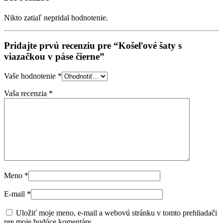
Nikto zatiaľ nepridal hodnotenie.
Pridajte prvú recenziu pre “Košeľové šaty s
viazačkou v páse čierne”
Vaše hodnotenie
*
Vaša recenzia
*
Meno
*
E-mail
*
Uložiť moje meno, e-mail a webovú stránku v tomto prehliadači
pre moje budúce komentáre.