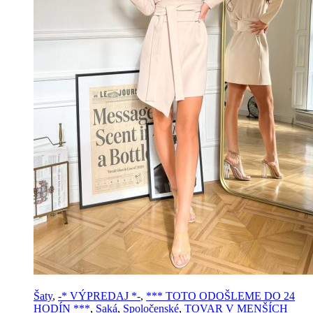
Šaty
,
-* VÝPREDAJ *-
,
*** TOTO ODOŠLEME DO 24
HODÍN ***
,
Saká
,
Spoločenské
,
TOVAR V MENŠÍCH