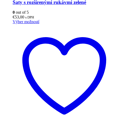
Šaty s rozšírenými rukávmi zelené
0
out of 5
€
53,00
s DPH
Tento
Výber možností
produkt
má
viacero
variantov.
Možnosti
si
môžete
vybrať
na
stránke
produktu.