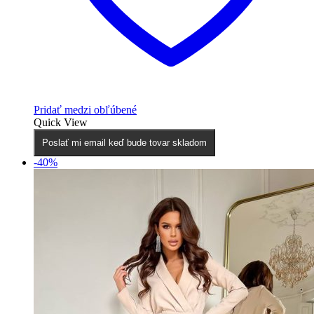
Pridať medzi obľúbené
Quick View
Poslať mi email keď bude tovar skladom
-40%