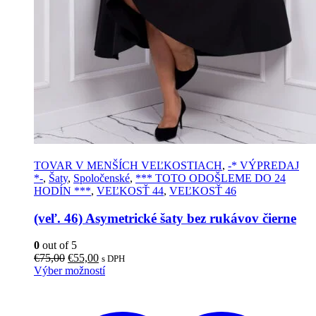
TOVAR V MENŠÍCH VEĽKOSTIACH
,
-* VÝPREDAJ
*-
,
Šaty
,
Spoločenské
,
*** TOTO ODOŠLEME DO 24
HODÍN ***
,
VEĽKOSŤ 44
,
VEĽKOSŤ 46
(veľ. 46) Asymetrické šaty bez rukávov čierne
0
out of 5
Pôvodná
Aktuálna
€
75,00
€
55,00
s DPH
cena
cena
Tento
Výber možností
bola:
je:
produkt
€75,00.
€55,00.
má
viacero