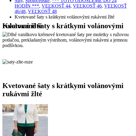
Šaty
,
Spoločenské
,
*** TOTO ODOŠLEME DO 24
HODÍN ***
,
VEĽKOSŤ 44
,
VEĽKOSŤ 46
,
VEĽKOSŤ
46/48
,
VEĽKOSŤ 48
Kvetované šaty s krátkymi volánovými rukávmi žlté
Kvetované šaty s krátkymi volánovými rukávmi žlté
Kvetované šaty s krátkymi volánovými
rukávmi žlté