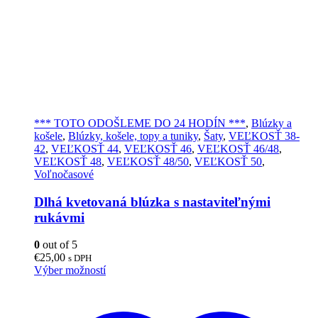
*** TOTO ODOŠLEME DO 24 HODÍN ***
,
Blúzky a
košele
,
Blúzky, košele, topy a tuniky
,
Šaty
,
VEĽKOSŤ 38-
42
,
VEĽKOSŤ 44
,
VEĽKOSŤ 46
,
VEĽKOSŤ 46/48
,
VEĽKOSŤ 48
,
VEĽKOSŤ 48/50
,
VEĽKOSŤ 50
,
Voľnočasové
Dlhá kvetovaná blúzka s nastaviteľnými
rukávmi
0
out of 5
€
25,00
s DPH
Tento
Výber možností
produkt
má
viacero