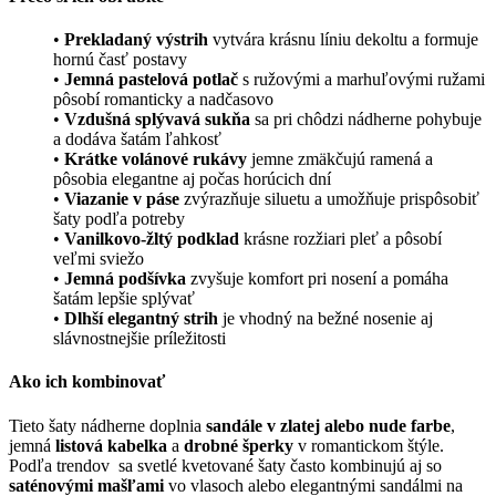
•
Prekladaný výstrih
vytvára krásnu líniu dekoltu a formuje
hornú časť postavy
•
Jemná pastelová potlač
s ružovými a marhuľovými ružami
pôsobí romanticky a nadčasovo
•
Vzdušná splývavá sukňa
sa pri chôdzi nádherne pohybuje
a dodáva šatám ľahkosť
•
Krátke volánové rukávy
jemne zmäkčujú ramená a
pôsobia elegantne aj počas horúcich dní
•
Viazanie v páse
zvýrazňuje siluetu a umožňuje prispôsobiť
šaty podľa potreby
•
Vanilkovo-žltý
podklad
krásne rozžiari pleť a pôsobí
veľmi sviežo
•
Jemná podšívka
zvyšuje komfort pri nosení a pomáha
šatám lepšie splývať
•
Dlhší elegantný strih
je vhodný na bežné nosenie aj
slávnostnejšie príležitosti
Ako ich kombinovať
Tieto šaty nádherne doplnia
sandále v zlatej alebo nude farbe
,
jemná
listová kabelka
a
drobné šperky
v romantickom štýle.
Podľa trendov sa svetlé kvetované šaty často kombinujú aj so
saténovými mašľami
vo vlasoch alebo elegantnými sandálmi na