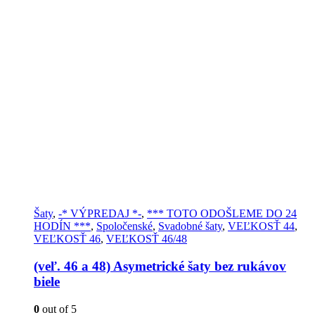
Šaty
,
-* VÝPREDAJ *-
,
*** TOTO ODOŠLEME DO 24
HODÍN ***
,
Spoločenské
,
Svadobné šaty
,
VEĽKOSŤ 44
,
VEĽKOSŤ 46
,
VEĽKOSŤ 46/48
(veľ. 46 a 48) Asymetrické šaty bez rukávov
biele
0
out of 5