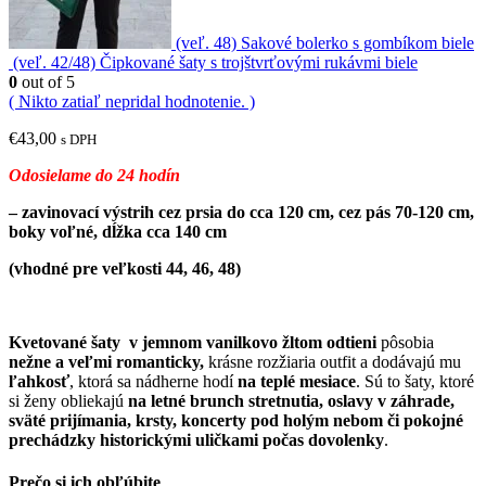
(veľ. 48) Sakové bolerko s gombíkom biele
(veľ. 42/48) Čipkované šaty s trojštvrťovými rukávmi biele
0
out of 5
( Nikto zatiaľ nepridal hodnotenie. )
€
43,00
s DPH
Odosielame do 24 hodín
– zavinovací výstrih cez prsia do cca 120 cm, cez pás 70-120 cm,
boky voľné, dĺžka cca 140 cm
(vhodné pre veľkosti 44, 46, 48)
Kvetované šaty
v jemnom vanilkovo žltom odtieni
pôsobia
nežne a veľmi romanticky,
krásne rozžiaria outfit a dodávajú mu
ľahkosť
, ktorá sa nádherne hodí
na teplé mesiace
. Sú to šaty, ktoré
si ženy obliekajú
na letné brunch stretnutia, oslavy v záhrade,
sväté prijímania, krsty, koncerty pod holým nebom či pokojné
prechádzky historickými uličkami počas dovolenky
.
Prečo si ich obľúbite