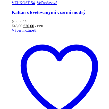
VEĽKOSŤ 54
,
Voľnočasové
Kaftan s kvetovanými vzormi modrý
0
out of 5
Pôvodná
Aktuálna
€
43,00
€
20,00
s DPH
cena
cena
Tento
Výber možností
bola:
je:
produkt
€43,00.
€20,00.
má
viacero
variantov.
Možnosti
si
môžete
vybrať
na
stránke
produktu.