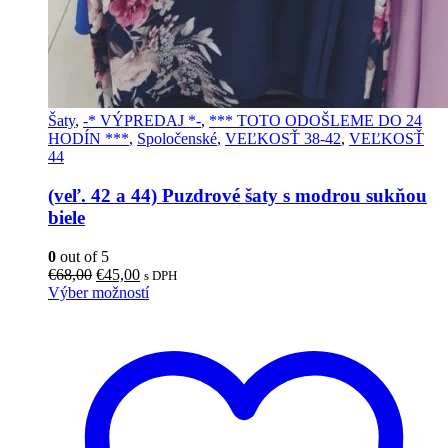
Šaty
,
-* VÝPREDAJ *-
,
*** TOTO ODOŠLEME DO 24
HODÍN ***
,
Spoločenské
,
VEĽKOSŤ 38-42
,
VEĽKOSŤ
44
(veľ. 42 a 44) Puzdrové šaty s modrou sukňou
biele
0
out of 5
Pôvodná
Aktuálna
€
68,00
€
45,00
s DPH
cena
cena
Tento
Výber možností
bola:
je:
produkt
€68,00.
€45,00.
má
viacero
variantov.
Možnosti
si
môžete
vybrať