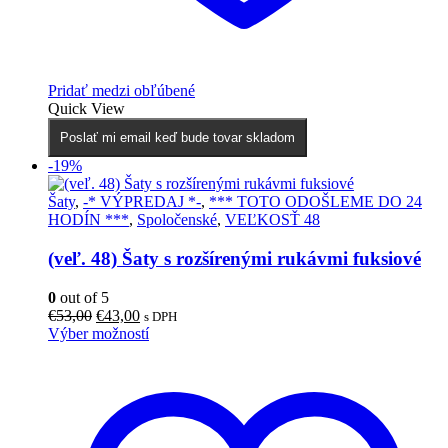
Pridať medzi obľúbené
Quick View
Poslať mi email keď bude tovar skladom
-19%
Šaty
,
-* VÝPREDAJ *-
,
*** TOTO ODOŠLEME DO 24
HODÍN ***
,
Spoločenské
,
VEĽKOSŤ 48
(veľ. 48) Šaty s rozšírenými rukávmi fuksiové
0
out of 5
Pôvodná
Aktuálna
€
53,00
€
43,00
s DPH
cena
cena
Tento
Výber možností
bola:
je:
produkt
€53,00.
€43,00.
má
viacero
variantov.
Možnosti
si