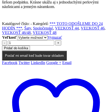
širšom podpätku. Krásne ukážu aj s jednoduchými perlovými
náušnicami a jemným náramkom.
Katalógové číslo:
-
Kategórií:
*** TOTO ODOŠLEME DO 24
HODÍN ***
,
Šaty
,
Spoločenské
,
VEĽKOSŤ 44
,
VEĽKOSŤ 46
,
VEĽKOSŤ 46/48
,
VEĽKOSŤ 48
Veľkosť
Vymazať
-
+
Pridať do košíka
Poslať mi email keď bude tovar skladom
Facebook
Twitter
LinkedIn
Google +
Email