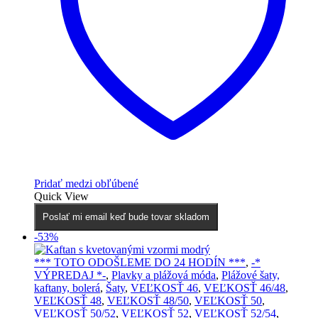
na
stránke
produktu.
Pridať medzi obľúbené
Quick View
Poslať mi email keď bude tovar skladom
-53%
*** TOTO ODOŠLEME DO 24 HODÍN ***
,
-*
VÝPREDAJ *-
,
Plavky a plážová móda
,
Plážové šaty,
kaftany, bolerá
,
Šaty
,
VEĽKOSŤ 46
,
VEĽKOSŤ 46/48
,
VEĽKOSŤ 48
,
VEĽKOSŤ 48/50
,
VEĽKOSŤ 50
,
VEĽKOSŤ 50/52
,
VEĽKOSŤ 52
,
VEĽKOSŤ 52/54
,