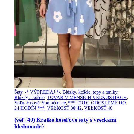
Šaty
,
-* VÝPREDAJ *-
,
Blúzky, košele, topy a tuniky
,
Blúzky a košele
,
TOVAR V MENŠÍCH VEĽKOSTIACH
,
Voľnočasové
,
Spoločenské
,
*** TOTO ODOŠLEME DO
24 HODÍN ***
,
VEĽKOSŤ 38-42
,
VEĽKOSŤ 48
(veľ. 40) Krátke košeľové šaty s vreckami
bledomodré