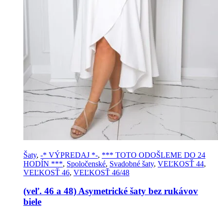
Šaty
,
-* VÝPREDAJ *-
,
*** TOTO ODOŠLEME DO 24
HODÍN ***
,
Spoločenské
,
Svadobné šaty
,
VEĽKOSŤ 44
,
VEĽKOSŤ 46
,
VEĽKOSŤ 46/48
(veľ. 46 a 48) Asymetrické šaty bez rukávov
biele