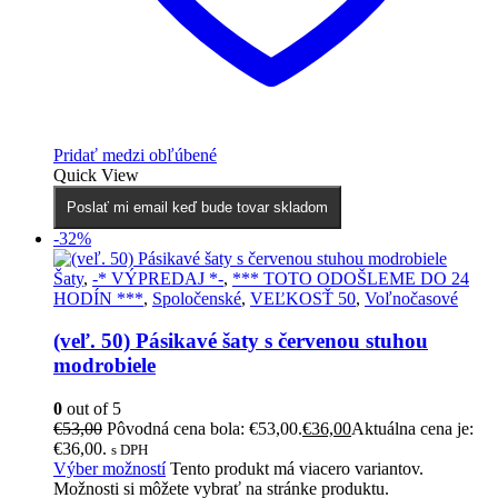
Pridať medzi obľúbené
Quick View
Poslať mi email keď bude tovar skladom
-32%
Šaty
,
-* VÝPREDAJ *-
,
*** TOTO ODOŠLEME DO 24
HODÍN ***
,
Spoločenské
,
VEĽKOSŤ 50
,
Voľnočasové
(veľ. 50) Pásikavé šaty s červenou stuhou
modrobiele
0
out of 5
€
53,00
Pôvodná cena bola: €53,00.
€
36,00
Aktuálna cena je:
€36,00.
s DPH
Výber možností
Tento produkt má viacero variantov.
Možnosti si môžete vybrať na stránke produktu.