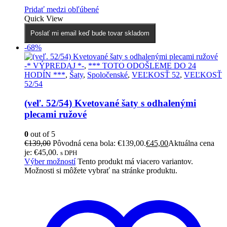
Pridať medzi obľúbené
Quick View
Poslať mi email keď bude tovar skladom
-68%
-* VÝPREDAJ *-
,
*** TOTO ODOŠLEME DO 24
HODÍN ***
,
Šaty
,
Spoločenské
,
VEĽKOSŤ 52
,
VEĽKOSŤ
52/54
(veľ. 52/54) Kvetované šaty s odhalenými
plecami ružové
0
out of 5
€
139,00
Pôvodná cena bola: €139,00.
€
45,00
Aktuálna cena
je: €45,00.
s DPH
Výber možností
Tento produkt má viacero variantov.
Možnosti si môžete vybrať na stránke produktu.