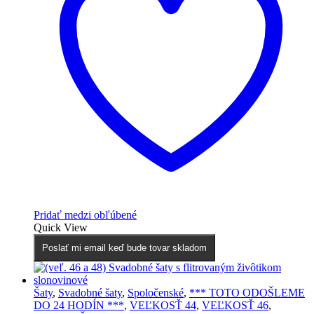
Pridať medzi obľúbené
Quick View
Poslať mi email keď bude tovar skladom
Šaty
,
Svadobné šaty
,
Spoločenské
,
*** TOTO ODOŠLEME
DO 24 HODÍN ***
,
VEĽKOSŤ 44
,
VEĽKOSŤ 46
,