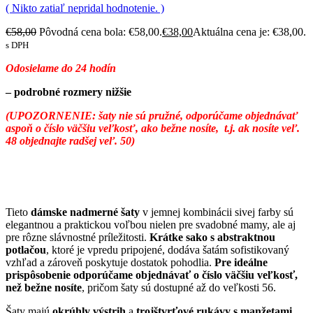
( Nikto zatiaľ nepridal hodnotenie. )
€
58,00
Pôvodná cena bola: €58,00.
€
38,00
Aktuálna cena je: €38,00.
s DPH
Odosielame do 24 hodín
– podrobné rozmery nižšie
(UPOZORNENIE: šaty nie sú pružné, odporúčame objednávať
aspoň o číslo väčšiu veľkosť, ako bežne nosíte,
t.j. ak nosíte veľ.
48 objednajte radšej veľ. 50)
Tieto
dámske nadmerné šaty
v jemnej kombinácii sivej farby sú
elegantnou a praktickou voľbou nielen pre svadobné mamy, ale aj
pre rôzne slávnostné príležitosti.
Krátke sako s abstraktnou
potlačou
, ktoré je vpredu pripojené, dodáva šatám sofistikovaný
vzhľad a zároveň poskytuje dostatok pohodlia.
Pre ideálne
prispôsobenie odporúčame objednávať o číslo väčšiu veľkosť,
než bežne nosíte
, pričom šaty sú dostupné až do veľkosti 56.
Šaty majú
okrúhly výstrih
a
trojštvrťové rukávy s manžetami
,