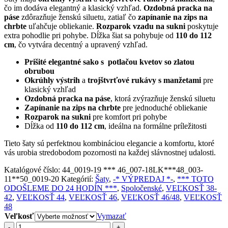
čo im dodáva elegantný a klasický vzhľad.
Ozdobná pracka na
páse
zdôrazňuje ženskú siluetu, zatiaľ čo
zapínanie na zips na
chrbte
uľahčuje obliekanie.
Rozparok vzadu na sukni
poskytuje
extra pohodlie pri pohybe. Dĺžka šiat sa pohybuje od
110 do 112
cm
, čo vytvára decentný a upravený vzhľad.
Prišité elegantné sako s potlačou kvetov so zlatou
obrubou
Okrúhly výstrih
a
trojštvrťové rukávy s manžetami
pre
klasický vzhľad
Ozdobná pracka na páse
, ktorá zvýrazňuje ženskú siluetu
Zapínanie na zips na chrbte
pre jednoduché obliekanie
Rozparok na sukni
pre komfort pri pohybe
Dĺžka od
110 do 112 cm
, ideálna na formálne príležitosti
Tieto šaty sú perfektnou kombináciou elegancie a komfortu, ktoré
vás urobia stredobodom pozornosti na každej slávnostnej udalosti.
Katalógové číslo:
44_0019-19 *** 46_007-18LK***48_003-
11**50_0019-20
Kategórií:
Šaty
,
-* VÝPREDAJ *-
,
*** TOTO
ODOŠLEME DO 24 HODÍN ***
,
Spoločenské
,
VEĽKOSŤ 38-
42
,
VEĽKOSŤ 44
,
VEĽKOSŤ 46
,
VEĽKOSŤ 46/48
,
VEĽKOSŤ
48
Veľkosť
Vymazať
-
+