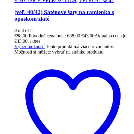
V MENŠÍCH VEĽKOSTIACH
,
VEĽKOSŤ 38-42
(veľ. 40/42) Saténové šaty na ramienka s
opaskom zlaté
0
out of 5
€
88,00
Pôvodná cena bola: €88,00.
€
43,00
Aktuálna cena je:
€43,00.
s DPH
Výber možností
Tento produkt má viacero variantov.
Možnosti si môžete vybrať na stránke produktu.