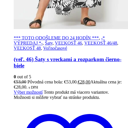
*** TOTO ODOŠLEME DO 24 HODÍN ***
,
-*
VÝPREDAJ *-
,
Šaty
,
VEĽKOSŤ 46
,
VEĽKOSŤ 46/48
,
VEĽKOSŤ 48
,
Voľnočasové
(veľ. 46) Šaty s vreckami a rozparkom čierno-
biele
0
out of 5
€
53,00
Pôvodná cena bola: €53,00.
€
28,00
Aktuálna cena je:
€28,00.
s DPH
Výber možností
Tento produkt má viacero variantov.
Možnosti si môžete vybrať na stránke produktu.