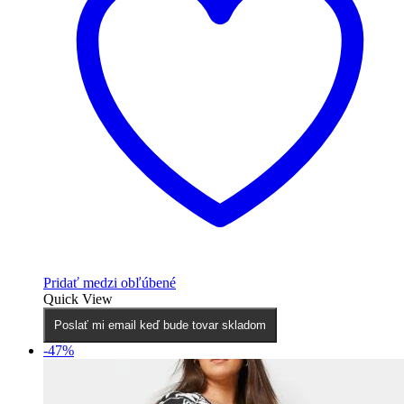
Pridať medzi obľúbené
Quick View
Poslať mi email keď bude tovar skladom
-47%