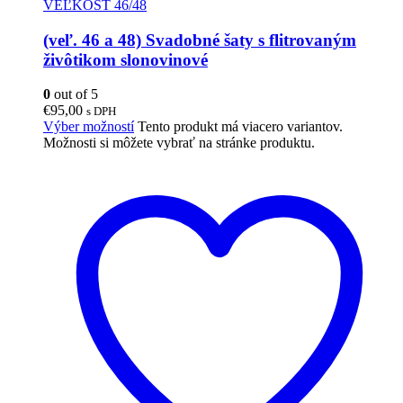
VEĽKOSŤ 46/48
(veľ. 46 a 48) Svadobné šaty s flitrovaným
živôtikom slonovinové
0
out of 5
€
95,00
s DPH
Výber možností
Tento produkt má viacero variantov.
Možnosti si môžete vybrať na stránke produktu.