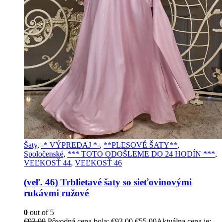
Šaty
,
-* VÝPREDAJ *-
,
**PLESOVÉ ŠATY**
,
Spoločenské
,
*** TOTO ODOŠLEME DO 24 HODÍN ***
,
VEĽKOSŤ 44
,
VEĽKOSŤ 46
(veľ. 46) Trblietavé šaty so sieťovinovými
rukávmi ružové
0
out of 5
€
93,00
Pôvodná cena bola: €93,00.
€
55,00
Aktuálna cena je: