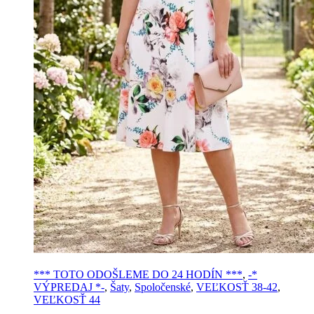
*** TOTO ODOŠLEME DO 24 HODÍN ***
,
-*
VÝPREDAJ *-
,
Šaty
,
Spoločenské
,
VEĽKOSŤ 38-42
,
VEĽKOSŤ 44