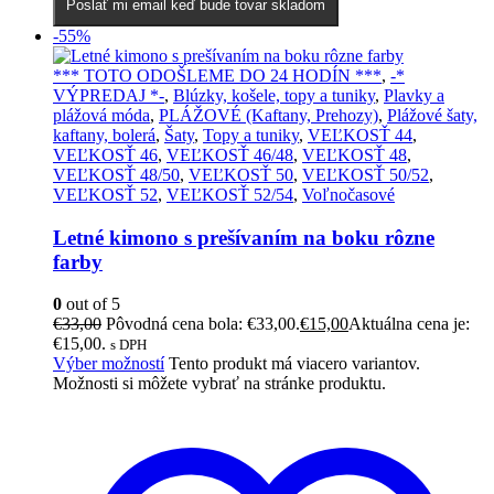
Poslať mi email keď bude tovar skladom
-55%
*** TOTO ODOŠLEME DO 24 HODÍN ***
,
-*
VÝPREDAJ *-
,
Blúzky, košele, topy a tuniky
,
Plavky a
plážová móda
,
PLÁŽOVÉ (Kaftany, Prehozy)
,
Plážové šaty,
kaftany, bolerá
,
Šaty
,
Topy a tuniky
,
VEĽKOSŤ 44
,
VEĽKOSŤ 46
,
VEĽKOSŤ 46/48
,
VEĽKOSŤ 48
,
VEĽKOSŤ 48/50
,
VEĽKOSŤ 50
,
VEĽKOSŤ 50/52
,
VEĽKOSŤ 52
,
VEĽKOSŤ 52/54
,
Voľnočasové
Letné kimono s prešívaním na boku rôzne
farby
0
out of 5
€
33,00
Pôvodná cena bola: €33,00.
€
15,00
Aktuálna cena je:
€15,00.
s DPH
Výber možností
Tento produkt má viacero variantov.
Možnosti si môžete vybrať na stránke produktu.