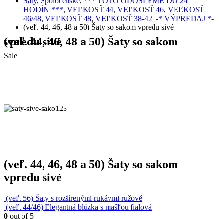
Šaty
,
Spoločenské
,
*** TOTO ODOŠLEME DO 24
HODÍN ***
,
VEĽKOSŤ 44
,
VEĽKOSŤ 46
,
VEĽKOSŤ
46/48
,
VEĽKOSŤ 48
,
VEĽKOSŤ 38-42
,
-* VÝPREDAJ *-
(veľ. 44, 46, 48 a 50) Šaty so sakom vpredu sivé
(veľ. 44, 46, 48 a 50) Šaty so sakom vpredu sivé
Sale
(veľ. 44, 46, 48 a 50) Šaty so sakom
vpredu sivé
(veľ. 56) Šaty s rozšírenými rukávmi ružové
(veľ. 44/46) Elegantná blúzka s mašľou fialová
0
out of 5