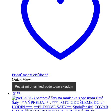
Pridať medzi obľúbené
Quick View
Poslať mi email keď bude tovar skladom
-51%
Šaty
,
-* VÝPREDAJ *-
,
*** TOTO ODOŠLEME DO 24
HODÍN ***
,
**PLESOVÉ ŠATY**
,
Spoločenské
,
TOVAR