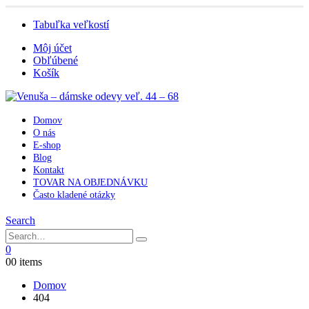
Tabuľka veľkostí
Môj účet
Obľúbené
Košík
Domov
O nás
E-shop
Blog
Kontakt
TOVAR NA OBJEDNÁVKU
Často kladené otázky
Search
0
0
0 items
Domov
404