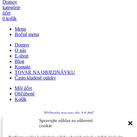
Domov
kategórie
účet
0
košík
Menu
Bočné menu
Domov
O nás
E-shop
Blog
Kontakt
TOVAR NA OBJEDNÁVKU
Často kladené otázky
Môj účet
Obľúbené
Košík
Vrátenie tovaru do 14 dní
Spravujte súhlas so súbormi
cookie
Pripojte sa k zoznamu čakateľov
Keď bude produkt na sklade,
budeme Vás informovať. Prosím, zanechajte svoju platnú e-mailovú