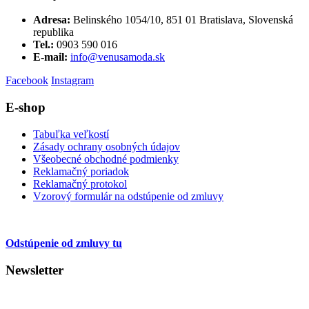
Adresa:
Belinského 1054/10, 851 01 Bratislava, Slovenská
republika
Tel.:
0903 590 016
E-mail:
info@venusamoda.sk
Facebook
Instagram
E-shop
Tabuľka veľkostí
Zásady ochrany osobných údajov
Všeobecné obchodné podmienky
Reklamačný poriadok
Reklamačný protokol
Vzorový formulár na odstúpenie od zmluvy
Odstúpenie od zmluvy tu
Newsletter