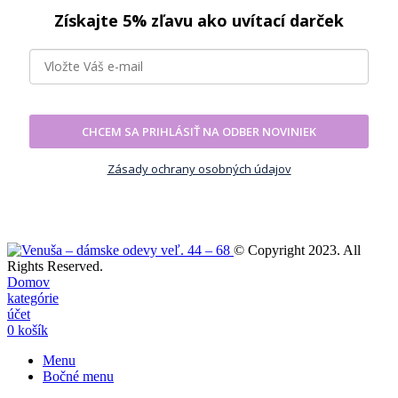
Získajte 5% zľavu ako uvítací darček
CHCEM SA PRIHLÁSIŤ NA ODBER NOVINIEK
Zásady ochrany osobných údajov
© Copyright 2023. All
Rights Reserved.
Domov
kategórie
účet
0
košík
Menu
Bočné menu