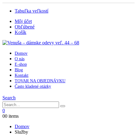
Tabuľka veľkostí
Môj účet
Obľúbené
Košík
Domov
O nás
E-shop
Blog
Kontakt
TOVAR NA OBJEDNÁVKU
Často kladené otázky
Search
0
0
0 items
Domov
Služby