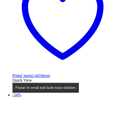
Pridať medzi obľúbené
Quick View
Poslať mi email keď bude tovar skladom
-54%