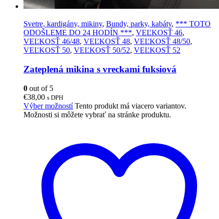
Svetre, kardigány, mikiny
,
Bundy, parky, kabáty
,
*** TOTO
ODOŠLEME DO 24 HODÍN ***
,
VEĽKOSŤ 46
,
VEĽKOSŤ 46/48
,
VEĽKOSŤ 48
,
VEĽKOSŤ 48/50
,
VEĽKOSŤ 50
,
VEĽKOSŤ 50/52
,
VEĽKOSŤ 52
Zateplená mikina s vreckami fuksiová
0
out of 5
€
38,00
s DPH
Výber možností
Tento produkt má viacero variantov.
Možnosti si môžete vybrať na stránke produktu.