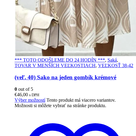
*** TOTO ODOŠLEME DO 24 HODÍN ***
,
Saká
,
TOVAR V MENŠÍCH VEĽKOSTIACH
,
VEĽKOSŤ 38-42
(veľ. 40) Sako na jeden gombík krémové
0
out of 5
€
46,00
s DPH
Výber možností
Tento produkt má viacero variantov.
Možnosti si môžete vybrať na stránke produktu.