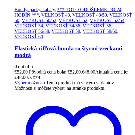
Bundy, parky, kabáty
,
*** TOTO ODOŠLEME DO 24
HODÍN ***
,
VEĽKOSŤ 48
,
VEĽKOSŤ 48/50
,
VEĽKOSŤ
50
,
VEĽKOSŤ 50/52
,
VEĽKOSŤ 52
,
VEĽKOSŤ 52/54
,
VEĽKOSŤ 54
,
VEĽKOSŤ 54/56
,
VEĽKOSŤ 56
,
VEĽKOSŤ 56/58
,
VEĽKOSŤ 58
,
VEĽKOSŤ 58/60
,
VEĽKOSŤ 60
Elastická rifľová bunda so štyrmi vreckami
modrá
0
out of 5
€
52,00
Pôvodná cena bola: €52,00.
€
48,00
Aktuálna cena je:
€48,00.
s DPH
Výber možností
Tento produkt má viacero variantov.
Možnosti si môžete vybrať na stránke produktu.