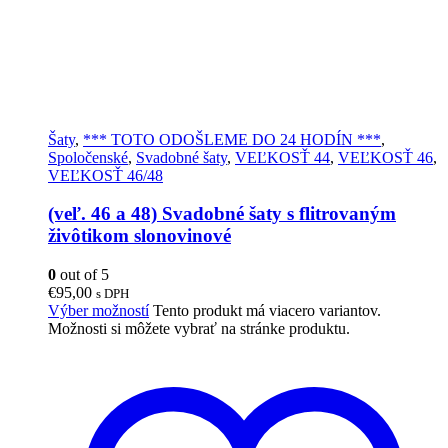
Šaty
,
*** TOTO ODOŠLEME DO 24 HODÍN ***
,
Spoločenské
,
Svadobné šaty
,
VEĽKOSŤ 44
,
VEĽKOSŤ 46
,
VEĽKOSŤ 46/48
(veľ. 46 a 48) Svadobné šaty s flitrovaným
živôtikom slonovinové
0
out of 5
€
95,00
s DPH
Výber možností
Tento produkt má viacero variantov.
Možnosti si môžete vybrať na stránke produktu.