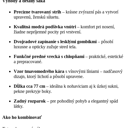
Výhody a detaily saka
Precízne tvarovaný strih
– krásne zvýrazní pás a vytvorí
upravenú, ženskú siluetu.
Kvalitná modrá podšívka vnútri
– komfort pri nosení,
žiadne nepríjemné pocity pri vrstvení.
Dvojradové zapínanie s lesklými gombíkmi
– pôsobí
luxusne a opticky zužuje stred tela.
Funkčné predné vrecká s chlopňami
– praktické, estetické
a prepracované.
Vzor tmavomodrého kára
s vínovými líniami – nadčasový
dizajn, ktorý lichotí a pôsobí upravene.
Dĺžka cca 77 cm
– ideálna k nohaviciam aj k úzkej sukni,
pekne prekryje boky.
Zadný rozparok
– pre pohodlný pohyb a elegantný spád
látky.
Ako ho kombinovať