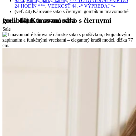
Saká
,
Bundy, parky, kabáty
,
*** TOTO ODOŠLEME DO
24 HODÍN ***
,
VEĽKOSŤ 44
,
-* VÝPREDAJ *-
(veľ. 44) Kárované sako s čiernymi gombíkmi tmavomodré
(veľ. 44) Kárované sako s čiernymi gombíkmi tmavomodré
Sale