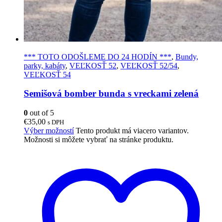
*** TOTO ODOŠLEME DO 24 HODÍN ***
,
Bundy,
parky, kabáty
,
VEĽKOSŤ 52
,
VEĽKOSŤ 52/54
,
VEĽKOSŤ 54
Semišová bomber bunda s vreckami zelená
0
out of 5
€
35,00
s DPH
Výber možností
Tento produkt má viacero variantov.
Možnosti si môžete vybrať na stránke produktu.