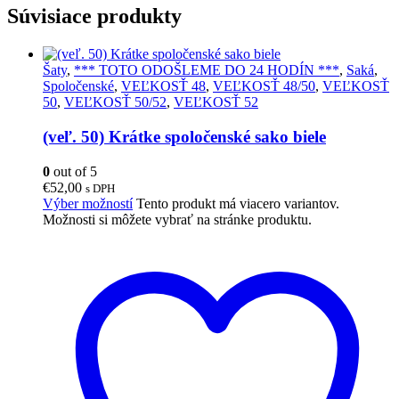
Súvisiace produkty
Šaty
,
*** TOTO ODOŠLEME DO 24 HODÍN ***
,
Saká
,
Spoločenské
,
VEĽKOSŤ 48
,
VEĽKOSŤ 48/50
,
VEĽKOSŤ
50
,
VEĽKOSŤ 50/52
,
VEĽKOSŤ 52
(veľ. 50) Krátke spoločenské sako biele
0
out of 5
€
52,00
s DPH
Výber možností
Tento produkt má viacero variantov.
Možnosti si môžete vybrať na stránke produktu.