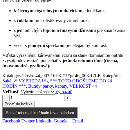
Toto sako vyzerá výborne:
k
čiernym cigaretovým nohaviciam
a lodičkám,
s
rolákom
pre sofistikovaný zimný look,
s jednoduchým
topom a tmavými džínsami
pre smart-casual
štýl,
večer
s jemnými šperkami
pre elegantný kontrast.
Vďaka výraznému károvanému vzoru sa stane dominantou outfitu –
zvyšok odevov stačí ponechať
v jednofarebnom tóne (čierna,
tmavomodrá, grafitová).
Katalógové číslo:
44_003-16LK ***pr 46_003-17LK
Kategórií:
Saká
,
-* VÝPREDAJ *-
,
*** TOTO ODOŠLEME DO 24
HODÍN ***
,
Bundy, parky, kabáty
,
VEĽKOSŤ 44
Veľkosť
Vymazať
-
+
Pridať do košíka
Poslať mi email keď bude tovar skladom
Facebook
Twitter
LinkedIn
Google +
Email