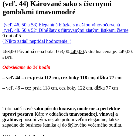
(veľ. 44) Kárované sako s čiernymi
gombíkmi tmavomodré
(veľ. 46, 50 a 58) Elegantná blúzka s mašľou vínovočervená
(veľ. 48, 50 a 52) Dlhé šaty s flitrovanými zlatými lístkami čierne
0
out of 5
( Nikto zatiaľ nepridal hodnotenie. )
€
63,00
Pôvodná cena bola: €63,00.
€
49,00
Aktuálna cena je: €49,00.
s DPH
Odosielame do 24 hodín
– veľ. 44 – cez prsia 112 cm, cez boky 118 cm, dĺžka 77 cm
– veľ. 46 – cez prsia 118 cm, cez boky 122 cm, dĺžka 77 cm
Toto nadčasové
sako pôsobí luxusne, moderne a perfektne
upraví postavu
Káro v odtieňoch
tmavomodrej, vínovej a
grafitovej
pôsobí výrazne, ale pritom veľmi elegantne, takže
zapadne do business šatníka aj do štýlového večerného outfitu.