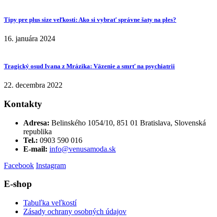
Tipy pre plus size veľkosti: Ako si vybrať správne šaty na ples?
16. januára 2024
Tragický osud Ivana z Mrázika: Väzenie a smrť na psychiatrii
22. decembra 2022
Kontakty
Adresa:
Belinského 1054/10, 851 01 Bratislava, Slovenská
republika
Tel.:
0903 590 016
E-mail:
info@venusamoda.sk
Facebook
Instagram
E-shop
Tabuľka veľkostí
Zásady ochrany osobných údajov