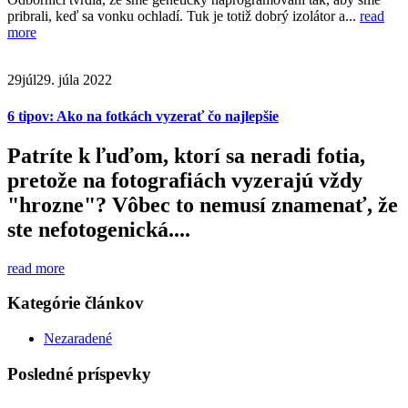
pribrali, keď sa vonku ochladí. Tuk je totiž dobrý izolátor a...
read
more
29
júl
29. júla 2022
6 tipov: Ako na fotkách vyzerať čo najlepšie
Patríte k ľuďom, ktorí sa neradi fotia,
pretože na fotografiách vyzerajú vždy
"hrozne"? Vôbec to nemusí znamenať, že
ste nefotogenická....
read more
Kategórie článkov
Nezaradené
Posledné príspevky