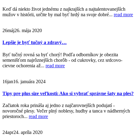
Keď dá niekto život jednému z najkrajších a najtalentovanejších
mužov v histórii, určite by mal byť hrdý na svoje dobré...
read more
26
máj
26. mája 2020
Lepšie je byť tučný a zdravý…
Byť tučný rovná sa byť chorý! Podľa odborníkov je obezita
semenišťom najrôznejších chorôb - od cukrovky, cez srdcovo-
cievne ochorenia až...
read more
16
jan
16. januára 2024
Tipy pre plus size veľkosti: Ako si vybrať správne šaty na ples?
Začiatok roka prináša aj jedno z najčarovnejších podujatí -
novoročné plesy. Večer plný noblesy, hudby a tanca v nádherných
priestoroch...
read more
24
apr
24. apríla 2020