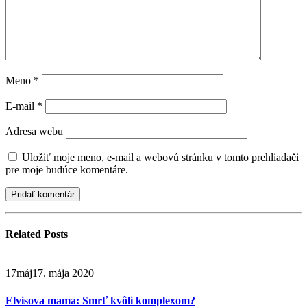
Meno
*
E-mail
*
Adresa webu
Uložiť moje meno, e-mail a webovú stránku v tomto prehliadači
pre moje budúce komentáre.
Related
Posts
17
máj
17. mája 2020
Elvisova mama: Smrť kvôli komplexom?