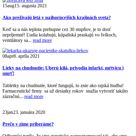
15
aug
15. augusta 2021
Ako prežívajú letá v najhorúcejších krajinách sveta?
Keď sa u nás teplota prehupne cez 30 stupňov, je to dosť
nepríjemné! Ľudia kolabujú, kúpaliská praskajú vo švíkoch,
ventilátory sa...
read more
08
apr
8. apríla 2021
Lieky na chudnutie: Uberú kilá, privodia infarkt, mŕtvicu i
smrť!
Tabletky na chudnutie, ktoré fungujú, to znie ako rajská hudba!
Farmaceutické firmy sa už desiatky rokov snažia vytvoriť takúto
zázračnú...
read more
23
jan
23. januára 2020
Prečo v zime priberáme?
Odborníci tvrdia, že sme geneticky naprogramovaní tak, aby sme