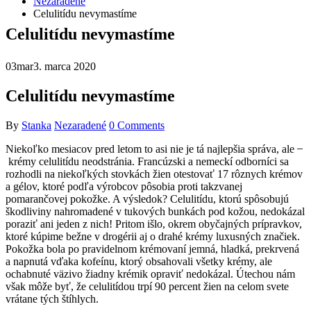
Nezaradené
Celulitídu nevymastíme
Celulitídu nevymastíme
03
mar
3. marca 2020
Celulitídu nevymastíme
By
Stanka
Nezaradené
0 Comments
Niekoľko mesiacov pred letom to asi nie je tá najlepšia správa, ale ̶
krémy celulitídu neodstránia. Francúzski a nemeckí odborníci sa
rozhodli na niekoľkých stovkách žien otestovať 17 rôznych krémov
a gélov, ktoré podľa výrobcov pôsobia proti takzvanej
pomarančovej pokožke. A výsledok? Celulitídu, ktorú spôsobujú
škodliviny nahromadené v tukových bunkách pod kožou, nedokázal
poraziť ani jeden z nich! Pritom išlo, okrem obyčajných prípravkov,
ktoré kúpime bežne v drogérii aj o drahé krémy luxusných značiek.
Pokožka bola po pravidelnom krémovaní jemná, hladká, prekrvená
a napnutá vďaka kofeínu, ktorý obsahovali všetky krémy, ale
ochabnuté väzivo žiadny krémik opraviť nedokázal. Útechou nám
však môže byť, že celulitídou trpí 90 percent žien na celom svete
vrátane tých štíhlych.