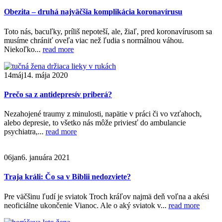
Obezita – druhá najväčšia komplikácia koronavírusu
Toto nás, bacuľky, príliš nepoteší, ale, žiaľ, pred koronavírusom sa
musíme chrániť oveľa viac než ľudia s normálnou váhou.
Niekoľko...
read more
14
máj
14. mája 2020
Prečo sa z antidepresív priberá?
Nezahojené traumy z minulosti, napätie v práci či vo vzťahoch,
alebo depresie, to všetko nás môže priviesť do ambulancie
psychiatra,...
read more
06
jan
6. januára 2021
Traja králi: Čo sa v Biblii nedozviete?
Pre väčšinu ľudí je sviatok Troch kráľov najmä deň voľna a akési
neoficiálne ukončenie Vianoc. Ale o aký sviatok v...
read more