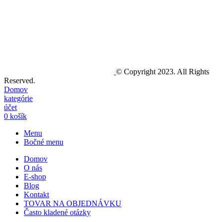
© Copyright 2023. All Rights
Reserved.
Domov
kategórie
účet
0
košík
Menu
Bočné menu
Domov
O nás
E-shop
Blog
Kontakt
TOVAR NA OBJEDNÁVKU
Často kladené otázky